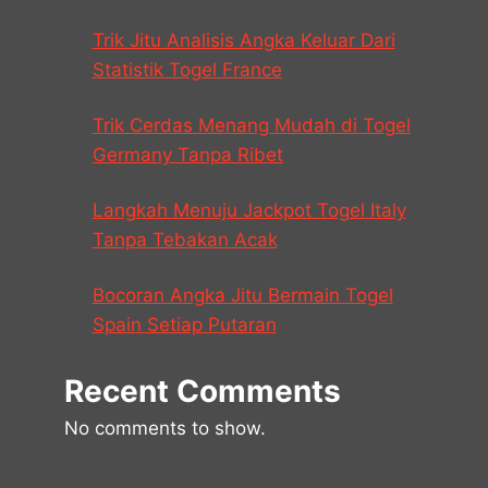
Trik Jitu Analisis Angka Keluar Dari
Statistik Togel France
Trik Cerdas Menang Mudah di Togel
Germany Tanpa Ribet
Langkah Menuju Jackpot Togel Italy
Tanpa Tebakan Acak
Bocoran Angka Jitu Bermain Togel
Spain Setiap Putaran
Recent Comments
No comments to show.