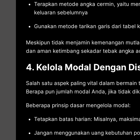
Terapkan metode angka cermin, yaitu men
keluaran sebelumnya
Gunakan metode tarikan garis dari tabel
Meskipun tidak menjamin kemenangan mutlak, 
dan aman ketimbang sekadar tebak angka a
4. Kelola Modal Dengan Dis
Salah satu aspek paling vital dalam bermai
Berapa pun jumlah modal Anda, jika tidak dik
Beberapa prinsip dasar mengelola modal:
Tetapkan batas harian: Misalnya, maksim
Jangan menggunakan uang kebutuhan pokok