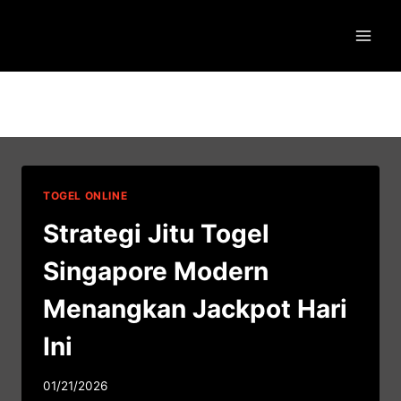
Skip
to
content
TogelSingapore
TOGEL ONLINE
Strategi Jitu Togel
Singapore Modern
Menangkan Jackpot Hari
Ini
01/21/2026