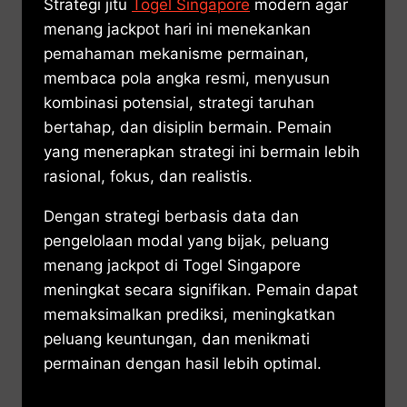
Strategi jitu
Togel Singapore
modern agar
menang jackpot hari ini menekankan
pemahaman mekanisme permainan,
membaca pola angka resmi, menyusun
kombinasi potensial, strategi taruhan
bertahap, dan disiplin bermain. Pemain
yang menerapkan strategi ini bermain lebih
rasional, fokus, dan realistis.
Dengan strategi berbasis data dan
pengelolaan modal yang bijak, peluang
menang jackpot di Togel Singapore
meningkat secara signifikan. Pemain dapat
memaksimalkan prediksi, meningkatkan
peluang keuntungan, dan menikmati
permainan dengan hasil lebih optimal.