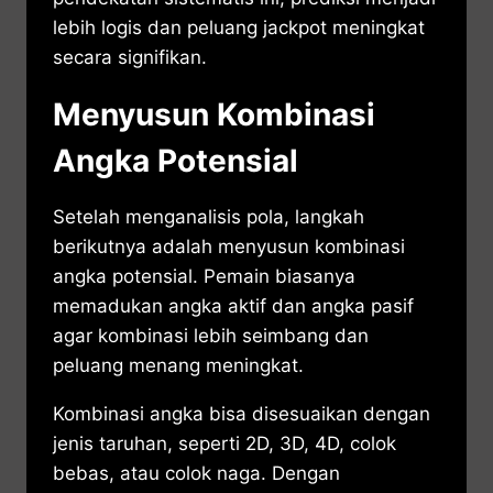
lebih logis dan peluang jackpot meningkat
secara signifikan.
Menyusun Kombinasi
Angka Potensial
Setelah menganalisis pola, langkah
berikutnya adalah menyusun kombinasi
angka potensial. Pemain biasanya
memadukan angka aktif dan angka pasif
agar kombinasi lebih seimbang dan
peluang menang meningkat.
Kombinasi angka bisa disesuaikan dengan
jenis taruhan, seperti 2D, 3D, 4D, colok
bebas, atau colok naga. Dengan