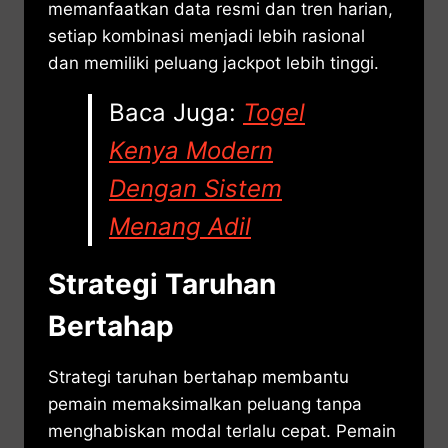
memanfaatkan data resmi dan tren harian,
setiap kombinasi menjadi lebih rasional
dan memiliki peluang jackpot lebih tinggi.
Baca Juga:
Togel
Kenya Modern
Dengan Sistem
Menang Adil
Strategi Taruhan
Bertahap
Strategi taruhan bertahap membantu
pemain memaksimalkan peluang tanpa
menghabiskan modal terlalu cepat. Pemain