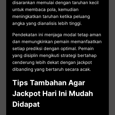
disarankan memulai dengan taruhan kecil
untuk membaca pola, kemudian
meningkatkan taruhan ketika peluang
angka yang dianalisis lebih tinggi.
Pendekatan ini menjaga modal tetap aman
dan memungkinkan pemain memanfaatkan
setiap prediksi dengan optimal. Pemain
yang disiplin mengikuti strategi bertahap
cenderung lebih dekat dengan jackpot
dibanding yang bertaruh secara acak.
Tips Tambahan Agar
Jackpot Hari Ini Mudah
Didapat